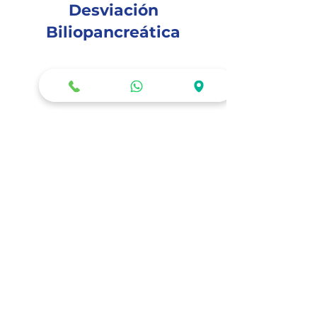
Desviación
Biliopancreática
Este tipo de cirugía es la
indicada para aquellos casos de
obesidad mórbida. Consiste en
una combinación especial que
restringe la ingesta de
alimentos y demás cantidad de
calorías que el cuerpo procesa.
La mayoría de las grasa y los
carbohidratos no son